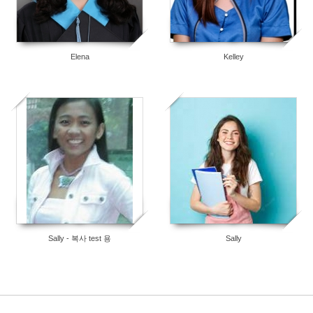
Elena
Kelley
2
0
Sally - 복사 test 용
Sally