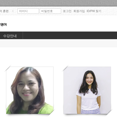
Skip to content
5,
5,
어 훈련
로그인
회원가입
ID/PW 찾기
수강안내
5,
5,
31
22