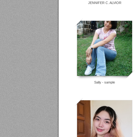
JENNIFER C. ALVIOR
8
Sally - sample
5