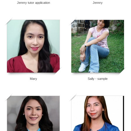
Jennry tutor application
Jennry
6
5
Mary
Sally - sample
5
3