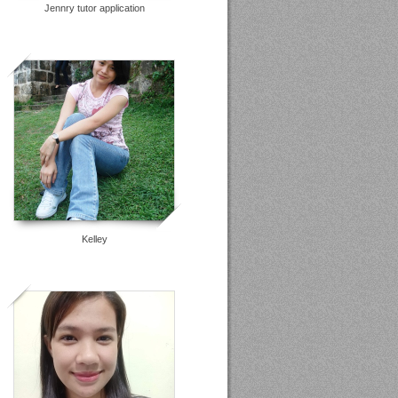
Jennry tutor application
5
Kelley
2